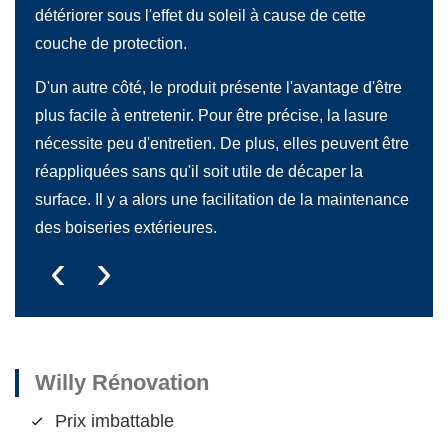
s de
seco
détériorer sous l'effet du soleil à cause de cette
séch
couche de protection.
mété
D'un autre côté, le produit présente l'avantage d'être
 à 5
La ré
plus facile à entretenir. Pour être précise, la lasure
ans.
nécessite peu d'entretien. De plus, elles peuvent être
réappliquées sans qu'il soit utile de décaper la
surface. Il y a alors une facilitation de la maintenance
des boiseries extérieures.
‹
›
Willy Rénovation
Prix imbattable