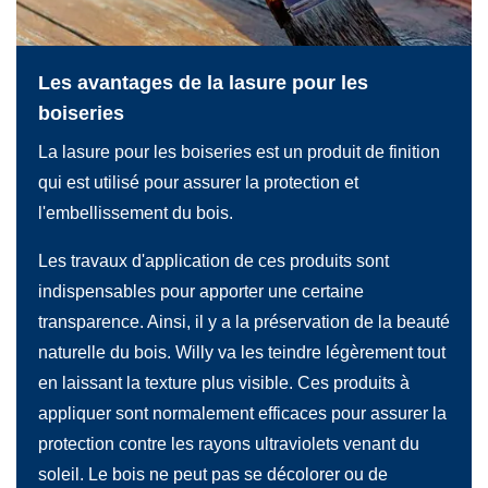
les
Les avantages de la lasure pour les
Les 
boiseries
boi
. Il
La lasure pour les boiseries est un produit de finition
Willy
ure
qui est utilisé pour assurer la protection et
faut 
l'embellissement du bois.
ou l
is.
effec
Les travaux d'application de ces produits sont
cette
indispensables pour apporter une certaine
Vient
d'un
transparence. Ainsi, il y a la préservation de la beauté
étap
naturelle du bois. Willy va les teindre légèrement tout
tampo
en laissant la texture plus visible. Ces produits à
lais
appliquer sont normalement efficaces pour assurer la
er
Il fa
protection contre les rayons ultraviolets venant du
de la
comp
soleil. Le bois ne peut pas se décolorer ou de